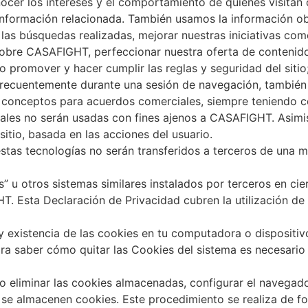
onocer los intereses y el comportamiento de quienes visitan 
 información relacionada. También usamos la información ob
 las búsquedas realizadas, mejorar nuestras iniciativas co
sobre CASAFIGHT, perfeccionar nuestra oferta de contenidos
o promover y hacer cumplir las reglas y seguridad del sitio
 frecuentemente durante una sesión de navegación, también 
os conceptos para acuerdos comerciales, siempre teniendo c
s cuales no serán usadas con fines ajenos a CASAFIGHT. As
sitio, basada en las acciones del usuario.
tas tecnologías no serán transferidos a terceros de una ma
” u otros sistemas similares instalados por terceros en cie
T. Esta Declaración de Privacidad cubren la utilización d
y existencia de las cookies en tu computadora o dispositi
ra saber cómo quitar las Cookies del sistema es necesario 
 eliminar las cookies almacenadas, configurar el navegado
se almacenen cookies. Este procedimiento se realiza de fo