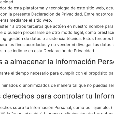
vacidad.
dor de esta plataforma y tecnología de este sitio web, ac
con la presente Declaración de Privacidad. Entre nosotros
eras mediante el sitio web.
nsferir a otros terceros que actúen en nuestro nombre par
nte o pueden procesarse de otro modo legal, como prestació
eting, gestión de datos o asistencia técnica. Estos terceros
para los fines acordados y no vender ni divulgar tus datos 
os o se indique en esta Declaración de Privacidad.
 a almacenar la Información Pers
nte el tiempo necesario para cumplir con el propósito par
eliminados o anonimizados de manera tal que no puedas ser 
 derechos para controlar tu Infor
rechos sobre tu Información Personal, como por ejemplo: (i
 (iii) la “anonimización”, bloqueo o eliminación de tus datos