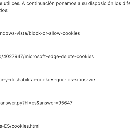
e utilices. A continuación ponemos a su disposición los di
dos:
indows-vista/block-or-allow-cookies
elp/4027947/microsoft-edge-delete-cookies
tar-y-deshabilitar-cookies-que-los-sitios-we
n/answer.py?hl=es&answer=95647
s-ES/cookies.html